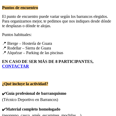
Puntos de encuentro
El punto de encuentro puede variar según los barrancos elegidos.
Para organizarnos mejor, te pedimos que nos indiques desde dónde
te desplazas o dónde te alojas.
Puntos habituales:
📍 Bierge – Hostería de Guara
📍 Rodellar – Sierra de Guara
📍 Alquézar – Parking de las piscinas
EN CASO DE SER MÁS DE 8 PARTICIPANTES,
CONTACTAR
¿Qué incluye la actividad?
✔️
Guía profesional de barranquismo
(Técnico Deportivo en Barrancos)
✔️
Material completo homologado
(neopreno, casco, arnés, escarpines, mochilas…)