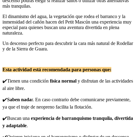
descenso podrás elegir si realizar saltos o utilizar otras alternativas
más tranquilas.
El dinamismo del agua, la vegetación que rodea el barranco y la
inmensidad del cañón hacen del Petit Mascún una experiencia muy
especial para quienes buscan una aventura divertida en plena
naturaleza.
Un descenso perfecto para descubrir la cara más natural de Rodellar
y de la Sierra de Guara.
Esta actividad está recomendada para personas que:
✔️Tienen una condición
física normal
y disfrutan de las actividades
al aire libre.
✔️
Saben nada
r. En caso contrario debe comunicarse previamente,
ya que el traje de neopreno facilita la flotación.
✔️Buscan una
experiencia de barranquismo tranquila, divertida
y adaptable
.
✔️Quieren iniciarse en el barranquismo o disfrutar de un descenso